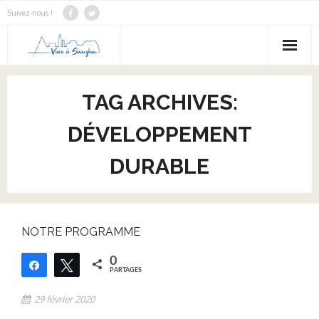
Suivez-nous !
Notre Bilan
TAG ARCHIVES:
Notre programme
DÉVELOPPEMENT
Notre équipe
DURABLE
Nous contacter
Actus
NOTRE PROGRAMME
0
Partagez
Tweetez
PARTAGES
29 février 2020