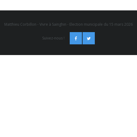
Matthieu Corbillon - Vivre à Sainghin - Election municipale du 15 mars 2026
Suivez-nous !