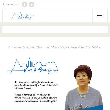
Suivez-nous !
Notre Bilan
Notre programme
Published
5 février 2020
at
1280 × 960
in
Bénédicte VERHAGUE
Notre équipe
Nous contacter
Actus