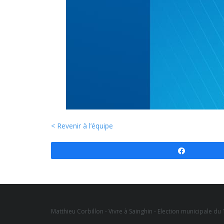
< Revenir à l’équipe
Partagez
Matthieu Corbillon - Vivre à Sainghin - Election municipale d