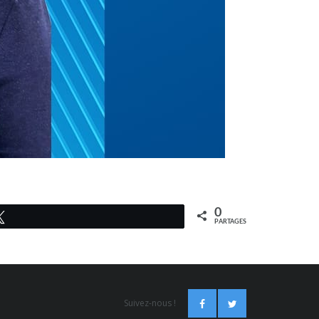
0
Tweetez
PARTAGES
Suivez-nous !