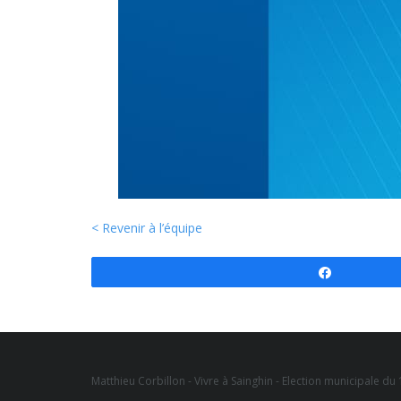
< Revenir à l’équipe
Partagez
Matthieu Corbillon - Vivre à Sainghin - Election municipale d