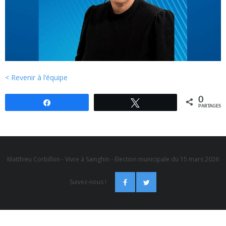
< Revenir à l’équipe
0
Partagez
Tweetez
PARTAGES
Matthieu Corbillon - Vivre à Sainghin - Election municipale du 15 mars 2026
Suivez-nous !