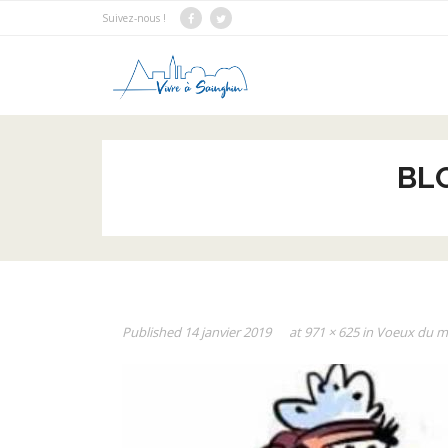
Suivez-nous !
BL
Published
14 janvier 2019
at
971 × 625
in
Voeux du m