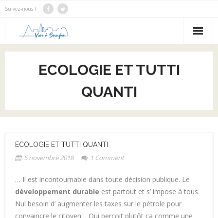
Suivez-nous !
Notre Bilan
ECOLOGIE ET TUTTI
Notre programme
QUANTI
Notre équipe
Nous contacter
Actus
ECOLOGIE ET TUTTI QUANTI
5 novembre 2018
1
Comment
… Il est incontournable dans toute décision publique. Le
développement durable
est partout et s’ impose à tous.
Nul besoin d’ augmenter les taxes sur le pétrole pour
convaincre le citoyen… Qui perçoit plutôt ça comme une