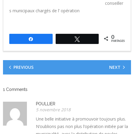
conseiller
s municipaux chargés de l’ opération
0
Partagez
Tweetez
PARTAGES
PREVIOUS
NEXT
1
Comments
POULLIER
5 novembre 2018
Une belle initiative à promouvoir toujours plus.
N’oublions pas non plus l’opération initiée par la
municipalité, avec la distribution de poules.