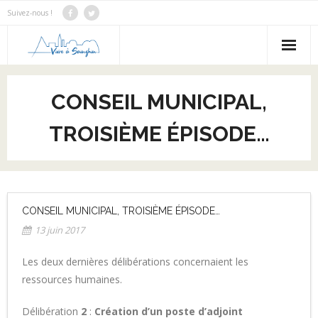
Suivez-nous !
Notre Bilan
CONSEIL MUNICIPAL,
Notre programme
TROISIÈME ÉPISODE…
Notre équipe
Nous contacter
Actus
CONSEIL MUNICIPAL, TROISIÈME ÉPISODE…
13 juin 2017
Les deux dernières délibérations concernaient les
ressources humaines.
Délibération
2
:
Création d’un poste d’adjoint