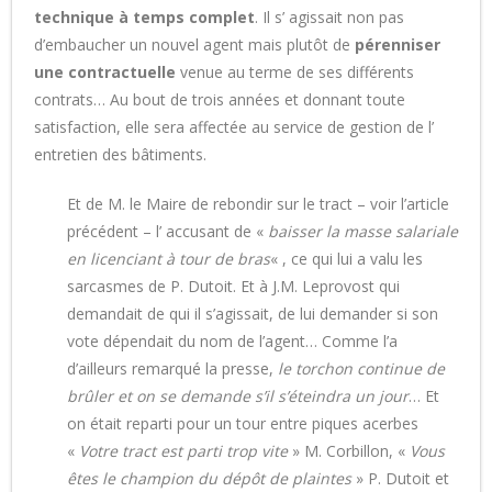
technique à temps complet
. Il s’ agissait non pas
d’embaucher un nouvel agent mais plutôt de
pérenniser
une contractuelle
venue au terme de ses différents
contrats… Au bout de trois années et donnant toute
satisfaction, elle sera affectée au service de gestion de l’
entretien des bâtiments.
Et de M. le Maire de rebondir sur le tract – voir l’article
précédent – l’ accusant de «
baisser la masse salariale
en licenciant à tour de bras
« , ce qui lui a valu les
sarcasmes de P. Dutoit. Et à J.M. Leprovost qui
demandait de qui il s’agissait, de lui demander si son
vote dépendait du nom de l’agent… Comme l’a
d’ailleurs remarqué la presse,
le torchon continue de
brûler et on se demande s’il s’éteindra un jour
… Et
on était reparti pour un tour entre piques acerbes
«
Votre tract est parti trop vite
» M. Corbillon, «
Vous
êtes le champion du dépôt de plaintes
» P. Dutoit et