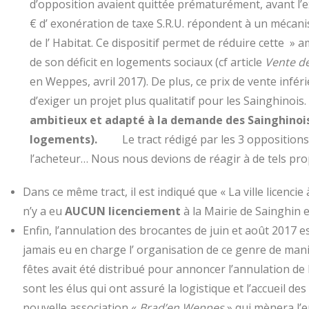
d’opposition avaient quittée prématurément, avant l’e
€ d’ exonération de taxe S.R.U. répondent à un mécani
de l’ Habitat. Ce dispositif permet de réduire cette 
de son déficit en logements sociaux (cf article
Vente de
en Weppes, avril 2017). De plus, ce prix de vente infér
d’exiger un projet plus qualitatif pour les Sainghinois.
ambitieux et adapté à la demande des Sainghinoi
logements).
Le tract rédigé par les 3 oppositio
l’acheteur…
Nous nous devions de réagir à de tels pro
Dans ce même tract, il est indiqué que « La ville licencie 
n’y a eu
AUCUN licenciement
à la Mairie de Sainghin
Enfin, l’annulation des brocantes de juin et août 2017 es
jamais eu en charge l’ organisation de ce genre de man
fêtes avait été distribué pour annoncer l’annulation de 
sont les élus qui ont assuré la logistique et l’accueil de
nouvelle association «
Brad’en Weppes
» qui mènera l’