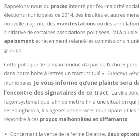
Rappelons-nous du
procès
intenté par l’ex-majorité socia
élections municipales de 2014, des insultes et autres mena
nouvelle majorité, des
manifestations
ou des annulation
l’initiative de certaines associations politisées.
J’ai à plusi
apaisement
et récemment relancé les commissions munic
groupe.
Cette politique de la main tendue n’a pas eu l’écho espé
dans notre boite à lettres un tract intitulé «
Sainghin véri
Je vous informe qu’une plainte sera 
municipales.
l’encontre des signataires de ce tract.
La ville déf
façon systématique, afin de mettre fin à une situation qu
les Sainghinois, les agents des services municipaux et les 
répondre à ces
propos malhonnêtes et diffamants
Concernant la vente de la ferme Delattre,
deux
option