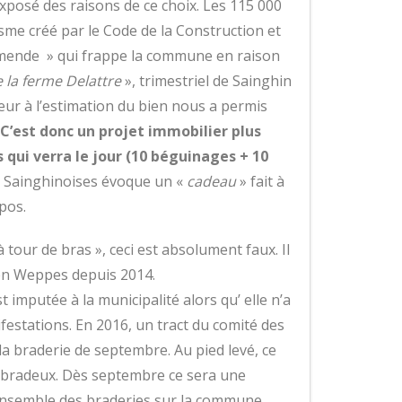
xposé des raisons de ce choix.
Les 115 000
sme créé par le Code de la Construction et
» amende » qui frappe la commune en raison
 la ferme Delattre
», trimestriel de Sainghin
ieur à
l’estimation du bien nous a permis
C’est donc un projet immobilier plus
s
qui verra le jour (10 béguinages + 10
ns Sainghinoises évoque un «
cadeau
» fait à
pos.
à tour de bras », ceci est absolument faux. Il
 en Weppes depuis 2014.
t imputée à la municipalité alors qu’ elle n’a
ifestations.
En 2016, un tract du comité des
la braderie de septembre. Au pied levé, ce
s bradeux.
Dès septembre ce sera une
ensemble des braderies sur la commune.