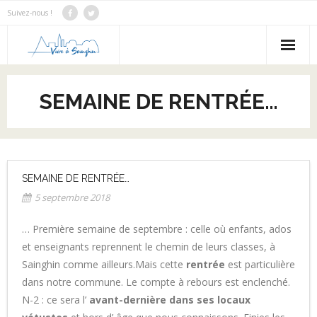
Suivez-nous !
Notre Bilan
SEMAINE DE RENTRÉE…
Notre programme
Notre équipe
Nous contacter
SEMAINE DE RENTRÉE…
5 septembre 2018
Actus
… Première semaine de septembre : celle où enfants, ados
et enseignants reprennent le chemin de leurs classes, à
Sainghin comme ailleurs.Mais cette
rentrée
est particulière
dans notre commune. Le compte à rebours est enclenché.
N-2 : ce sera l’
avant-dernière dans ses locaux