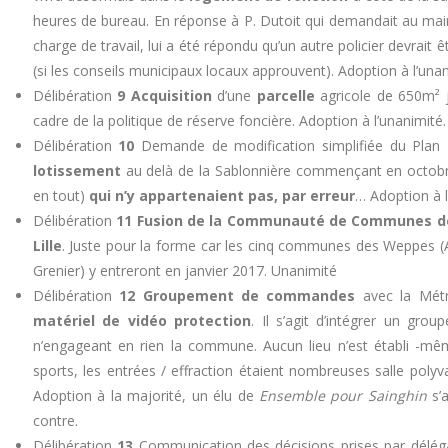
heures de bureau. En réponse à P. Dutoit qui demandait au maire
charge de travail, lui a été répondu qu’un autre policier devra
(si les conseils municipaux locaux approuvent). Adoption à l’una
Délibération
9 Acquisition
d’une
parcelle
agricole de 650m² j
cadre de la politique de réserve foncière. Adoption à l’unanimité.
Délibération
10
Demande de modification simplifiée du Plan 
lotissement
au delà de la Sablonnière commençant en octobre,
en tout)
qui n’y appartenaient pas, par erreur
… Adoption à l
Délibération
11
Fusion de la Communauté de Communes de
Lille
. Juste pour la forme car les cinq communes des Weppes (A
Grenier) y entreront en janvier 2017. Unanimité
Délibération
12
Groupement de commandes
avec la Métro
matériel de vidéo protection
. Il s’agit d’intégrer un gro
n’engageant en rien la commune. Aucun lieu n’est établi -mêm
sports, les entrées / effraction étaient nombreuses salle polyval
Adoption à la majorité, un élu de
Ensemble pour Sainghin
s’
contre.
Délibération
13
Communication des décisions prises par délég