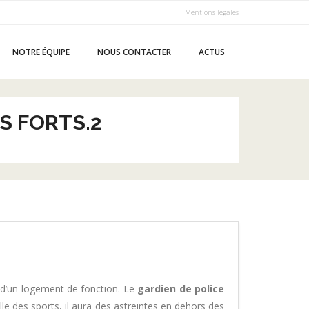
Mentions légales
NOTRE ÉQUIPE
NOUS CONTACTER
ACTUS
S FORTS.2
s d’un logement de fonction. Le
gardien de police
lle des sports, il aura des astreintes en dehors des