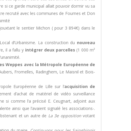
 si ce garde municipal allait pouvoir dormir vu sa
it être recruté avec les communes de Fournes et Don
nimité
ouxtant le sentier Michon ( pour 3 894€) dans le
Local d’Urbanisme. La construction du
nouveau
 il a fallu y
intégrer deux parcelles
(1 000 m²
’unanimité.
s Weppes avec la Métropole Européenne de
ubers, Fromelles, Radinghem, Le Maisnil et Bois-
pole Européenne de Lille sur l’
acquisition de
upement d’achat de matériel de vidéo surveillance
e si comme l’a précisé E. Ceugnart, adjoint aux
ente ainsi que l’avaient signalé les associations-.
abstenant et un autre de
La 3e opposition
votant
ation du maire.
Continuons pour les Sainghinois