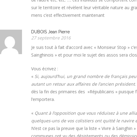
sur le territoire et révèlent leur véritable nature au gr
mens c’est effectivement maintenant
DUBOIS Jean Pierre
27 septembre 2016
Je suis tout à fait d’accord avec « Monsieur Stop » c
Sainghinois » et pour moi le sujet des assos sera clos
Vous écrivez :
«
Si, aujourd’hui, un grand nombre de français peuv
autant un retour aux affaires de l’ancien président
.
dès la fin des primaires des »Républicains » puisque 
l’emportera.
«
Quant à l’opposition que vous réduisez à une all
quelques-uns de vos colistiers ont quitté le navire e
N’est ce pas la preuve que la liste « Vivre à Sainghin 
communes ont vu des désistements ou des démissions