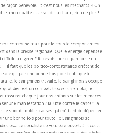
, de façon bénévole. Et c’est nous les méchants ?! On
 municipalité et asso, de la charte, rien de plus !!!
ier de ma commune mais pour le coup le comportement
nt dans la presse régionale. Quelle énergie dépensée
 difficile à digérer ? Recevoir sur son pare brise un
 !! Il faut que les politico-contestataires arrêtent de
 leur expliquer une bonne fois pour toute que les
ille, le sainghinois travaille, le sainghinois s’occupe
Le quotidien est un combat, trouver un emploi, le
 et rassurer chaque jour nos enfants sur les menaces
iser une manifestation ? la lutte contre le cancer, la
passe sont de nobles causes qui méritent de dépenser
OP une bonne fois pour toute, le Sainghinois se
dicules… Le socialiste se veut être ouvert, à l’écoute
comme une espèce de secte présente depuis des siècles