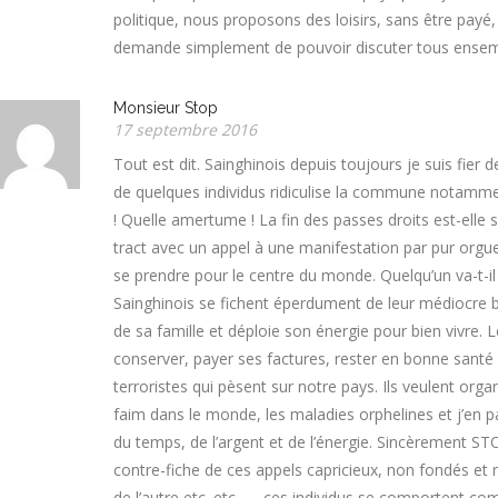
politique, nous proposons des loisirs, sans être payé
demande simplement de pouvoir discuter tous ensemble,
Monsieur Stop
17 septembre 2016
Tout est dit. Sainghinois depuis toujours je suis f
de quelques individus ridiculise la commune notamme
! Quelle amertume ! La fin des passes droits est-elle si
tract avec un appel à une manifestation par pur orgueil
se prendre pour le centre du monde. Quelqu’un va-t-il
Sainghinois se fichent éperdument de leur médiocre bata
de sa famille et déploie son énergie pour bien vivre. 
conserver, payer ses factures, rester en bonne santé
terroristes qui pèsent sur notre pays. Ils veulent organ
faim dans le monde, les maladies orphelines et j’en 
du temps, de l’argent et de l’énergie. Sincèrement ST
contre-fiche de ces appels capricieux, non fondés et ri
de l’autre etc. etc. …. ces individus se comportent 