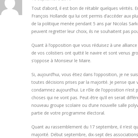
Tout d’abord, il est bon de rétablir quelques vérités. 
François Hollande qui lui ont permis d’accéder aux plu
de la politique menée pendant 5 ans par Nicolas Sarko
peuvent regretter leur choix, ils ne souhaitent pas pou
Quant à l’opposition que vous réduisez à une allian
de vos colistiers ont quitté le navire et sont venus gro
s’oppose à Monsieur le Maire.
Si, aujourd’hui, vous étiez dans l’opposition, je ne s
toutes décisions prises par la majorité. Je pense que v
condamnez aujourd’hui. Le rôle de l’opposition n’est p
choses qui ne vont pas. Peut-être qu’il en serait diff
nouveau groupe scolaire ou d’une nouvelle salle polyv
partie de votre programme électoral.
Quant au rassemblement du 17 septembre, il n’est que
majorité. Début septembre, dix-sept des associations 