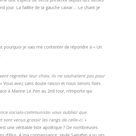
and jour. La faillite de la gauche caviar…. Le chant je
’est pourquoi je vais me contenter de répondre à « Un
.
ent regretter leur choix, ils ne souhaitent pas pour
 » Vous avez sans doute raison et nous serons fixés
face à Marine Le Pen au 2nd tour, n’importe qui
iance socialo-communiste, vous oubliez que
t sont venus grossir les rangs de celle-ci
. »
» est une véritable liste apolitique ? De nombreuses
 d’élus. A ma connaissance, seule Sainghin a vu ses