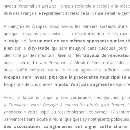
niveau national en 2012 et François Hollande a accédé à la présid
90% des Français le regrettaient et l’état de la France s’était large
A Sainghin-en-Weppes, nous vivons les derniers sursauts d’une 
quelques moyens pour exister : la désinformation et les manoe
municipalité.
Pas un mot de ces mêmes opposants sur les réa
Rien
sur le
city-stade
qui sera inauguré dans quelques jours.
plébiscité par les nounous.
Rien
sur les
travaux de rénovatio
publics, permettre aux Personnes à Mobilité Réduite d’accéder
aussi d’offrir enfin un cadre de travail agréable et efficient a
Weppes aura investi plus que la précédente municipalité
a
Rappelons de plus que les i
mpôts n’ont pas augmenté
depuis l’é
Alors, je lance un appel à nos camarades des gauches pluriel
« Consacrez votre énergie à construire plutôt qu’à freiner l
proposer
. » Votre appel au rassemblement ce samedi 17 septemb
parviendrez sans doute à réunir quelques sympathisants politiques
des associations sainghinoises ont signé cette charte
.