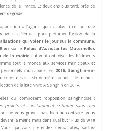
ence de la France. Et deux ans plus tard, près de
ment dégradé.
opposition à l’agonie qui n’a plus à ce jour que
uvres scélérates pour perturber l’action de la
lisations qui voient le jour sur la commune
.
Rien
sur le
Relais d’Assistantes Maternelles
n de la mairie
qui vont optimiser les bâtiments
 comme tout le monde aux services municipaux et
ux personnels municipaux. En
2016
,
Sainghin-en-
u cours des ses six dernières années de mandat.
lection de la liste Vivre A Sainghin en 2014.
les qui composent l’opposition sainghinoise :
es projets et constamment critiquer sans rien
re ne vous grandit pas, bien au contraire. Vous
 devant la mairie mais dans quel but? Plus de
9/10
 Vous qui vous prétendez démocrates, sachez