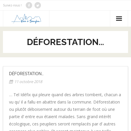
Suivez-nous !
Notre Bilan
DÉFORESTATION…
Notre programme
Notre équipe
Nous contacter
DÉFORESTATION…
11 octobre 2018
Actus
… Tel Idéfix qui pleure quand des arbres tombent, chacun a
vu qu’ il a fallu en abattre dans la commune. Déforestation
ou plutôt déboisement autour du terrain de foot où une
partie d’ entre eux étaient malades. Sans grand intérêt
écologique, ces peupliers seront remplacés par d’ autres