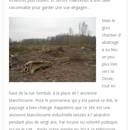
essences plus nobles. Et seront maintenus à une taille
raisonnable pour garder une vue dégagée…
Mais le
gros
chantier d’
abattage
a eu lieu
un peu
plus loin
vers la
Deule,
tout en
haut de la rue Sembat, à la place de l’ ancienne
blanchisserie. Pour le promeneur qui y est passé ce été, le
paysage a bien changé. Rappelons que ce site est une
ancienne blanchisserie industrielle laissée à l’ abandon
pendant plus de vingt ans. Par incurie ou volonté politique,
nul ne le sait… Après notre arrivée en 2014, la Métropole,